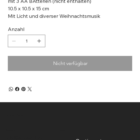
mit 3 AA BAtterien (nicht enthalten)
10.5 x 10.5 x 15 cm
Mit Licht und diverser Weihnachtsmusik
Anzahl
Nicht verfügbar
sinnspiele
Kontakt
Menu
info@sinnspiele.ch